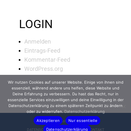
LOGIN
Anmelden
Eintrags-Feed
Kommentar-Feed
WordPress.org
Wir nutzen Cookies auf unserer Website. Einige von ihnen sind
essenziell, während andere uns helfen, diese Website und
Deine Erfahrung zu verbessern. Du hast das Recht, nur in
essenzielle Services einzuwilligen und deine Einwilligung in der
Datenschutzerklärung zu einem späteren Zeitpunkt zu ändern
oder zu widerrufen.
Datenschutzerklärung
Akzeptieren
Nur essentielle
© 2022 Astella GmbH
Datenschutzerklärung
DATENSCHUTZ
IMPRESSUM
KONTAKT