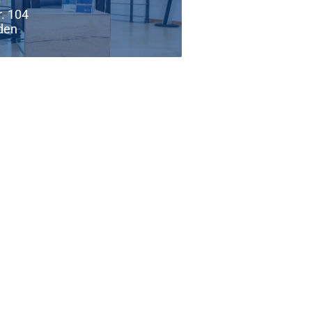
r. 104
den